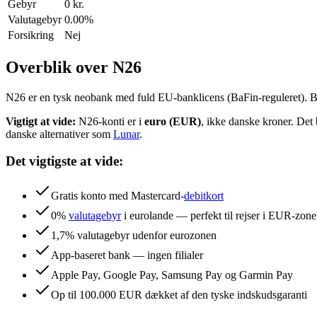
Gebyr
0 kr.
Valutagebyr
0.00%
Forsikring
Nej
Overblik over N26
N26 er en tysk neobank med fuld EU-banklicens (BaFin-reguleret). Ba
Vigtigt at vide:
N26-konti er i
euro (EUR)
, ikke danske kroner. Det
danske alternativer som
Lunar
.
Det vigtigste at vide:
Gratis konto med Mastercard-
debitkort
0%
valutagebyr
i eurolande — perfekt til rejser i EUR-zon
1,7% valutagebyr udenfor eurozonen
App-baseret bank — ingen filialer
Apple Pay, Google Pay, Samsung Pay og Garmin Pay
Op til 100.000 EUR dækket af den tyske indskudsgaranti