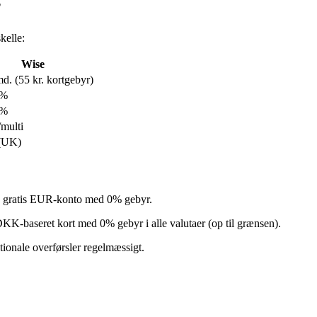
?
skelle:
Wise
md. (55 kr. kortgebyr)
1%
1%
multi
(UK)
 en gratis EUR-konto med 0% gebyr.
 DKK-baseret kort med 0% gebyr i alle valutaer (op til grænsen).
ationale overførsler regelmæssigt.