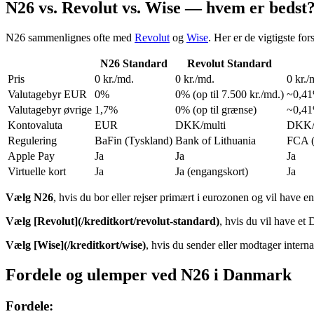
N26 vs. Revolut vs. Wise — hvem er bedst
N26 sammenlignes ofte med
Revolut
og
Wise
. Her er de vigtigste for
N26 Standard
Revolut Standard
Pris
0 kr./md.
0 kr./md.
0 kr./
Valutagebyr EUR
0%
0% (op til 7.500 kr./md.)
~0,4
Valutagebyr øvrige
1,7%
0% (op til grænse)
~0,4
Kontovaluta
EUR
DKK/multi
DKK/
Regulering
BaFin (Tyskland)
Bank of Lithuania
FCA 
Apple Pay
Ja
Ja
Ja
Virtuelle kort
Ja
Ja (engangskort)
Ja
Vælg N26
, hvis du bor eller rejser primært i eurozonen og vil have
Vælg [Revolut](/kreditkort/revolut-standard)
, hvis du vil have et
Vælg [Wise](/kreditkort/wise)
, hvis du sender eller modtager intern
Fordele og ulemper ved N26 i Danmark
Fordele: