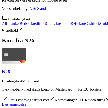
Revolut og Wise er bedre for globale rejser.
Vores anbefaling:
N26 Standard
1
betalingskort
Alle banker
Bedste kreditkort
Gratis kreditkort
Rejsekort
Cashback
Guid
Indhold
Kort fra
N26
N26
Betalingskort
Mastercard
Tysk neobank med gratis konto og Mastercard — for EU-borgere
Gratis konto og virtuel kort
Kortbetalinger i EUR uden tillæg
Læs anmeldelse