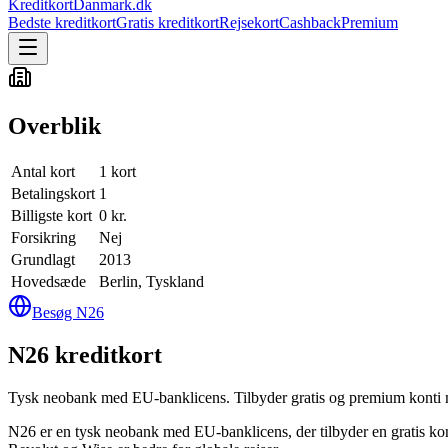
KreditkortDanmark.dk
Bedste kreditkort
Gratis kreditkort
Rejsekort
Cashback
Premium
Overblik
Antal kort
1 kort
Betalingskort
1
Billigste kort
0 kr.
Forsikring
Nej
Grundlagt
2013
Hovedsæde
Berlin, Tyskland
Besøg
N26
N26 kreditkort
Tysk neobank med EU-banklicens. Tilbyder gratis og premium konti
N26 er en tysk neobank med EU-banklicens, der tilbyder en gratis ko