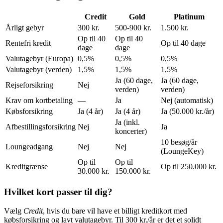
Credit
Gold
Platinum
Årligt gebyr
300 kr.
500-900 kr.
1.500 kr.
Op til 40
Op til 40
Rentefri kredit
Op til 40 dage
dage
dage
Valutagebyr (Europa)
0,5%
0,5%
0,5%
Valutagebyr (verden)
1,5%
1,5%
1,5%
Ja (60 dage,
Ja (60 dage,
Rejseforsikring
Nej
verden)
verden)
Krav om kortbetaling
—
Ja
Nej (automatisk)
Købsforsikring
Ja (4 år)
Ja (4 år)
Ja (50.000 kr./år)
Ja (inkl.
Afbestillingsforsikring
Nej
Ja
koncerter)
10 besøg/år
Loungeadgang
Nej
Nej
(LoungeKey)
Op til
Op til
Kreditgrænse
Op til 250.000 kr.
30.000 kr.
150.000 kr.
Hvilket kort passer til dig?
Vælg
Credit
, hvis du bare vil have et billigt kreditkort med
købsforsikring og lavt valutagebyr. Til 300 kr./år er det et solidt