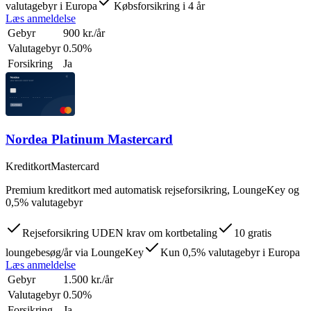
valutagebyr i Europa
Købsforsikring i 4 år
Læs anmeldelse
Gebyr
900 kr./år
Valutagebyr
0.50%
Forsikring
Ja
Nordea Platinum Mastercard
Kreditkort
Mastercard
Premium kreditkort med automatisk rejseforsikring, LoungeKey og
0,5% valutagebyr
Rejseforsikring UDEN krav om kortbetaling
10 gratis
loungebesøg/år via LoungeKey
Kun 0,5% valutagebyr i Europa
Læs anmeldelse
Gebyr
1.500 kr./år
Valutagebyr
0.50%
Forsikring
Ja