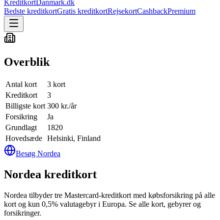
KreditkortDanmark.dk
Bedste kreditkort
Gratis kreditkort
Rejsekort
Cashback
Premium
Overblik
Antal kort
3 kort
Kreditkort
3
Billigste kort
300 kr./år
Forsikring
Ja
Grundlagt
1820
Hovedsæde
Helsinki, Finland
Besøg
Nordea
Nordea kreditkort
Nordea tilbyder tre Mastercard-kreditkort med købsforsikring på alle
kort og kun 0,5% valutagebyr i Europa. Se alle kort, gebyrer og
forsikringer.