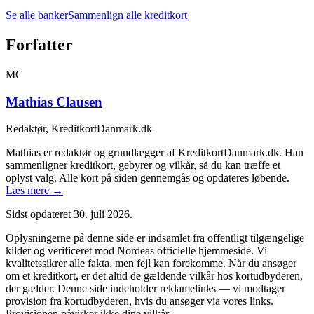
Se alle banker
Sammenlign alle kreditkort
Forfatter
MC
Mathias Clausen
Redaktør, KreditkortDanmark.dk
Mathias er redaktør og grundlægger af KreditkortDanmark.dk. Han
sammenligner kreditkort, gebyrer og vilkår, så du kan træffe et
oplyst valg. Alle kort på siden gennemgås og opdateres løbende.
Læs mere →
Sidst opdateret
30. juli 2026
.
Oplysningerne på denne side er indsamlet fra offentligt tilgængelige
kilder og verificeret mod
Nordea
s officielle hjemmeside. Vi
kvalitetssikrer alle fakta, men fejl kan forekomme. Når du ansøger
om et kreditkort, er det altid de gældende vilkår hos kortudbyderen,
der gælder. Denne side indeholder reklamelinks — vi modtager
provision fra kortudbyderen, hvis du ansøger via vores links.
Provisionen påvirker ikke dine vilkår.