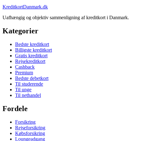
KreditkortDanmark.dk
Uafhængig og objektiv sammenligning af kreditkort i Danmark.
Kategorier
Bedste kreditkort
Billigste kreditkort
Gratis kreditkort
Rejsekreditkort
Cashback
Premium
Bedste debetkort
Til studerende
Til unge
Til nethandel
Fordele
Forsikring
Rejseforsikring
Købsforsikring
Loungeadgang