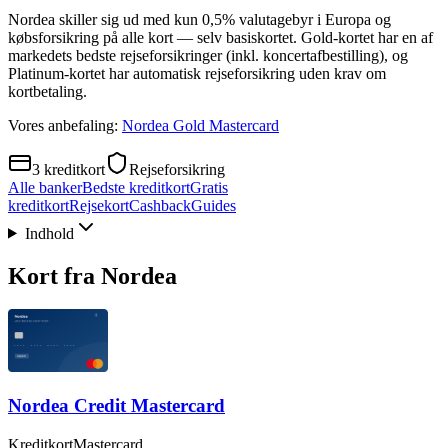
Nordea skiller sig ud med kun 0,5% valutagebyr i Europa og
købsforsikring på alle kort — selv basiskortet. Gold-kortet har en af
markedets bedste rejseforsikringer (inkl. koncertafbestilling), og
Platinum-kortet har automatisk rejseforsikring uden krav om
kortbetaling.
Vores anbefaling:
Nordea Gold Mastercard
3
kreditkort
Rejseforsikring
Alle banker
Bedste kreditkort
Gratis
kreditkort
Rejsekort
Cashback
Guides
Indhold
Kort fra
Nordea
Nordea Credit Mastercard
Kreditkort
Mastercard