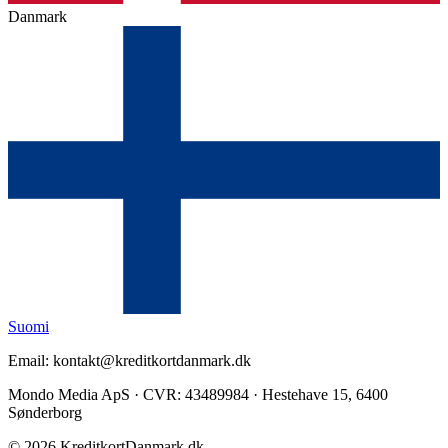
Danmark
Suomi
Email: kontakt@kreditkortdanmark.dk
Mondo Media ApS · CVR: 43489984 · Hestehave 15, 6400
Sønderborg
©
2026
KreditkortDanmark.dk