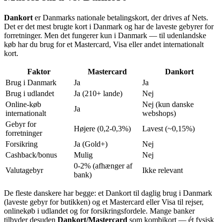
Dankort
er Danmarks nationale betalingskort, der drives af Nets.
Det er det mest brugte kort i Danmark og har de laveste gebyrer for
forretninger. Men det fungerer kun i Danmark — til udenlandske
køb har du brug for et Mastercard, Visa eller andet internationalt
kort.
Faktor
Mastercard
Dankort
Brug i Danmark
Ja
Ja
Brug i udlandet
Ja (210+ lande)
Nej
Online-køb
Nej (kun danske
Ja
internationalt
webshops)
Gebyr for
Højere (0,2-0,3%)
Lavest (~0,15%)
forretninger
Forsikring
Ja (Gold+)
Nej
Cashback/bonus
Mulig
Nej
0-2% (afhænger af
Valutagebyr
Ikke relevant
bank)
De fleste danskere har begge: et Dankort til daglig brug i Danmark
(laveste gebyr for butikken) og et Mastercard eller Visa til rejser,
onlinekøb i udlandet og for forsikringsfordele. Mange banker
tilbyder desuden
Dankort/Mastercard
som kombikort — ét fysisk