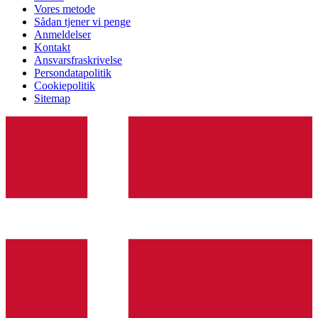
Vores metode
Sådan tjener vi penge
Anmeldelser
Kontakt
Ansvarsfraskrivelse
Persondatapolitik
Cookiepolitik
Sitemap