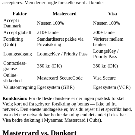
accepteres. Men der er nogle forskelle værd at kende:
Faktor
Mastercard
Visa
Accept i
Næsten 100%
Næsten 100%
Danmark
Accept globalt
210+ lande
200+ lande
Forsikring
Standardiseret pakke via
Varierer mellem
(Gold)
Privatsikring
banker
LoungeKey /
Loungeadgang
LoungeKey / Priority Pass
Priority Pass
Contactless-
350 kr. (DK)
350 kr. (DK)
grænse
Online-
Mastercard SecureCode
Visa Secure
sikkerhed
Valutaomregning
Eget system (GBR)
Eget system (VCR)
Konklusion:
For de fleste danskere er der ingen praktisk forskel.
Vælg kort ud fra gebyrer, forsikring og bonus — ikke ud fra
netværk. Den eneste undtagelse er, hvis du rejser til et specifikt land,
hvor det ene netværk har bedre dækning end det andet (f.eks. har
Visa bedre dækning i Myanmar, Mastercard i Cuba).
Mastercard vs. Dankort