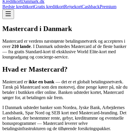
KreditkortDanmark.dk
Bedste kreditkort
Gratis kreditkort
Rejsekort
Cashback
Premium
Mastercard i Danmark
Mastercard er verdens næststørste betalingsnetværk og accepteres i
over
210 lande
. I Danmark udstedes Mastercard af de fleste banker
— fra gratis Standard-kort til eksklusive World Elite-kort med
loungeadgang og concierge-service.
Hvad er Mastercard?
Mastercard er
ikke en bank
— det er et globalt betalingsnetværk.
Tænk på Mastercard som den motorvej, dine penge kører på, når du
betaler i butikken eller online. Banken udsteder kortet, Mastercard
sørger for, at betalingen når frem.
I Danmark udsteder banker som Nordea, Jyske Bank, Arbejdernes
Landsbank, Spar Nord og SEB kort med Mastercard-branding. Det
er banken, der bestemmer rente, gebyr, kreditramme og eventuelle
bonusprogrammer — Mastercard leverer selve
betalingsinfrastrukturen og de tilhørende forsikringspakker.