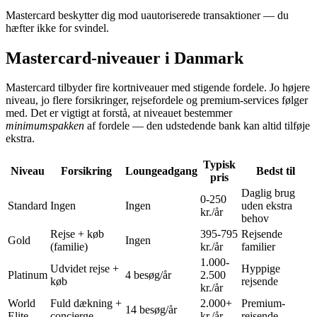
Mastercard beskytter dig mod uautoriserede transaktioner — du
hæfter ikke for svindel.
Mastercard-niveauer i Danmark
Mastercard tilbyder fire kortniveauer med stigende fordele. Jo højere
niveau, jo flere forsikringer, rejsefordele og premium-services følger
med. Det er vigtigt at forstå, at niveauet bestemmer
minimumspakken
af fordele — den udstedende bank kan altid tilføje
ekstra.
Typisk
Niveau
Forsikring
Loungeadgang
Bedst til
pris
Daglig brug
0-250
Standard
Ingen
Ingen
uden ekstra
kr./år
behov
Rejse + køb
395-795
Rejsende
Gold
Ingen
(familie)
kr./år
familier
1.000-
Udvidet rejse +
Hyppige
Platinum
4 besøg/år
2.500
køb
rejsende
kr./år
World
Fuld dækning +
2.000+
Premium-
14 besøg/år
Elite
concierge
kr./år
rejsende