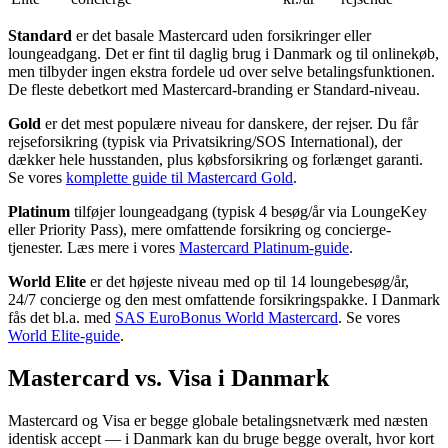
Standard
er det basale Mastercard uden forsikringer eller
loungeadgang. Det er fint til daglig brug i Danmark og til onlinekøb,
men tilbyder ingen ekstra fordele ud over selve betalingsfunktionen.
De fleste debetkort med Mastercard-branding er Standard-niveau.
Gold
er det mest populære niveau for danskere, der rejser. Du får
rejseforsikring (typisk via Privatsikring/SOS International), der
dækker hele husstanden, plus købsforsikring og forlænget garanti.
Se vores
komplette guide til Mastercard Gold
.
Platinum
tilføjer loungeadgang (typisk 4 besøg/år via LoungeKey
eller Priority Pass), mere omfattende forsikring og concierge-
tjenester. Læs mere i vores
Mastercard Platinum-guide
.
World Elite
er det højeste niveau med op til 14 loungebesøg/år,
24/7 concierge og den mest omfattende forsikringspakke. I Danmark
fås det bl.a. med
SAS EuroBonus World Mastercard
. Se vores
World Elite-guide
.
Mastercard vs. Visa i Danmark
Mastercard og Visa er begge globale betalingsnetværk med næsten
identisk accept — i Danmark kan du bruge begge overalt, hvor kort