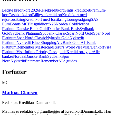
Bedste kreditkort 2026
Rejsekreditkort
Gratis kreditkort
Premium-
kort
Cashback-kort
Billigste kreditkort
Kreditkort med
rejseforsikring
Kreditkort med forsikring
Loungeadgang
SAS
EuroBonus MC
Plusguldkort
N26
Nordea Gold
Nordea
Platinum
Danske Bank Guld
Danske Bank Basis
Sydbank
Gold
Sydbank Platinum
Sydbank Classic
Spar Nord Gold
Spar Nord
Platinum
Spar Nord Classic
Nykredit Gold
Nykredit
Platinum
Nykredit Blue Shopping
AL Bank Gold
AL Bank
Platinum
Remember Mastercard
Resurs World
Visa
Visa/Dankort
Visa
Platinum
Visa Infinite
Priority Pass guide
Kreditkort-typer
Alle
banker
Nordea
Danske Bank
Sydbank
Spar
Nord
Nykredit
Entercard
Remember
Alle guides
Forfatter
MC
Mathias Clausen
Redaktør, KreditkortDanmark.dk
Mathias er redaktør og grundlægger af KreditkortDanmark.dk. Han