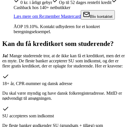
0 kr. i årligt gebyr
Op til 52 dages rentefri kredit
Cashback hos 140+ netbutikker
Læs mere
om
Re:member Mastercard
Bliv kontaktet
ÅOP
19.10
%.
Kontakt udbyderen for et konkret
beregningseksempel.
Kan du få kreditkort som studerende?
Ja!
Mange studerende tror, at de ikke kan få et kreditkort, men det er
en myte. De fleste banker accepterer SU som indkomst, og der er
flere gratis kreditkort, der er oplagte for studerende. Her er kravene:
18+ år, CPR-nummer og dansk adresse
Du skal være myndig og have dansk folkeregisteradresse. MitID er
nødvendigt til ansøgningen.
SU accepteres som indkomst
De fleste banker godkender SU (grundsats + tillæg) som