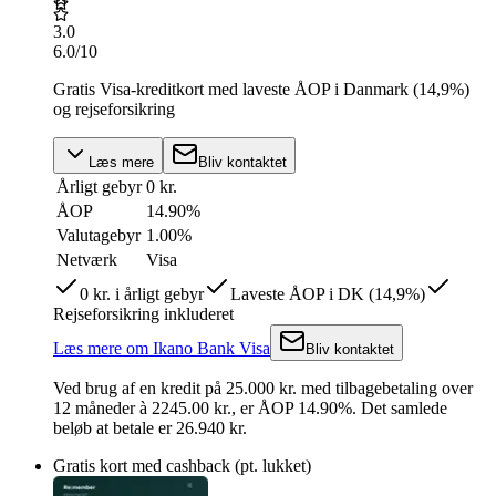
3.0
6.0
/10
Gratis Visa-kreditkort med laveste ÅOP i Danmark (14,9%)
og rejseforsikring
Læs mere
Bliv kontaktet
Årligt gebyr
0 kr.
ÅOP
14.90
%
Valutagebyr
1.00%
Netværk
Visa
0 kr. i årligt gebyr
Laveste ÅOP i DK (14,9%)
Rejseforsikring inkluderet
Læs mere
om
Ikano Bank Visa
Bliv kontaktet
Ved brug af en kredit på
25.000
kr.
med tilbagebetaling over
12
måneder
à 2245.00 kr.
,
er ÅOP
14.90
%.
Det samlede
beløb at betale er 26.940 kr.
Gratis kort med cashback (pt. lukket)