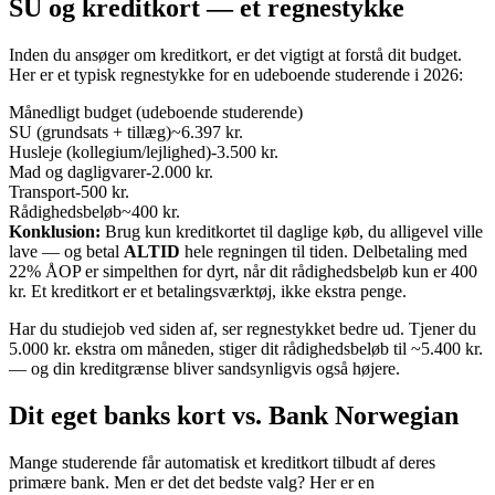
SU og kreditkort — et regnestykke
Inden du ansøger om kreditkort, er det vigtigt at forstå dit budget.
Her er et typisk regnestykke for en udeboende studerende i 2026:
Månedligt budget (udeboende studerende)
SU (grundsats + tillæg)
~6.397 kr.
Husleje (kollegium/lejlighed)
-3.500 kr.
Mad og dagligvarer
-2.000 kr.
Transport
-500 kr.
Rådighedsbeløb
~400 kr.
Konklusion:
Brug kun kreditkortet til daglige køb, du alligevel ville
lave — og betal
ALTID
hele regningen til tiden. Delbetaling med
22% ÅOP er simpelthen for dyrt, når dit rådighedsbeløb kun er 400
kr. Et kreditkort er et betalingsværktøj, ikke ekstra penge.
Har du studiejob ved siden af, ser regnestykket bedre ud. Tjener du
5.000 kr. ekstra om måneden, stiger dit rådighedsbeløb til ~5.400 kr.
— og din kreditgrænse bliver sandsynligvis også højere.
Dit eget banks kort vs. Bank Norwegian
Mange studerende får automatisk et kreditkort tilbudt af deres
primære bank. Men er det det bedste valg? Her er en