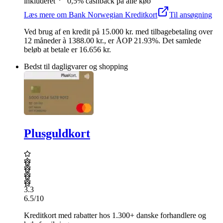
inkluderet
0,5% cashback på alle køb
Læs mere
om
Bank Norwegian Kreditkort
Til ansøgning
Ved brug af en kredit på
15.000
kr.
med tilbagebetaling over
12
måneder
à 1388.00 kr.
,
er ÅOP
21.93
%.
Det samlede
beløb at betale er 16.656 kr.
Bedst til dagligvarer og shopping
Plusguldkort
3.3
6.5
/10
Kreditkort med rabatter hos 1.300+ danske forhandlere og