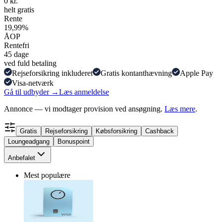
0 kr.
helt gratis
Rente
19,99%
ÅOP
Rentefri
45 dage
ved fuld betaling
Rejseforsikring inkluderet
Gratis kontanthævning
Apple Pay
Visa-netværk
Gå til udbyder →
Læs anmeldelse
Annonce — vi modtager provision ved ansøgning.
Læs mere
.
Gratis
Rejseforsikring
Købsforsikring
Cashback
Loungeadgang
Bonuspoint
Anbefalet
Mest populære