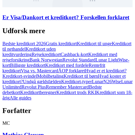
Er Visa/Dankort et kreditkort? Forskellen forklaret
Udforsk mere
Bedste kreditkort 2026
Gratis kreditkort
Kreditkort til unge
Kreditkort
til nethandel
Kreditkort uden
kreditvurdering
Rejsekreditkort
Cashback-kort
Kreditkort med
rejseforsikring
Bank Norwegian
Revolut Standard
Lunar Light
Wise-
kort
Billigste kreditkort
Kreditkort med fordele
Rentefrit
kreditkort
Visa vs. Mastercard
ÅOP forklaret
Hvad er et kreditkort?
Kreditkort-svindel
Mobilbetaling
Kreditkort til børn
Hvad koster et
kreditkort?
Undgå gældsfælden
Kreditkort-typer
Lunar
N26
Wise
Lunar
Unlimited
Revolut Plus
Remember Mastercard
Bedste
debetkort
Kreditkortberegner
Kreditkort trods RKI
Kreditkort som 18-
årig
Alle guides
Forfatter
MC
Mathias Clausen