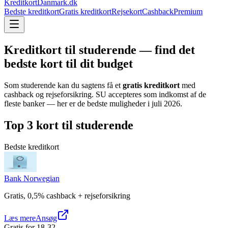
KreditkortDanmark.dk
Bedste kreditkort
Gratis kreditkort
Rejsekort
Cashback
Premium
Kreditkort til studerende — find det
bedste kort til dit budget
Som studerende kan du sagtens få et
gratis kreditkort
med
cashback og rejseforsikring. SU accepteres som indkomst af de
fleste banker — her er de bedste muligheder i
juli 2026
.
Top 3 kort til studerende
Bedste kreditkort
Bank Norwegian
Gratis, 0,5% cashback + rejseforsikring
Læs mere
Ansøg
Gratis for 18-32