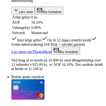
købsforsikring
Læs mere
Bliv kontaktet
Årligt gebyr
0 kr.
ÅOP
16.10
%
Valutagebyr
0.00%
Netværk
Mastercard
Intet årligt gebyr
Op til 52 dages rentefri kredit
Gratis købsforsikring (All Risk + udvidet garanti)
Læs mere
om
Plusguldkort
Bliv kontaktet
Ved brug af en kredit på
10.000
kr.
med tilbagebetaling over
12
måneder
à 925.00 kr.
,
er ÅOP
16.10
%.
Det samlede beløb
at betale er 11.100 kr.
Bedste gratis rejsekort