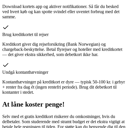
Download kortets app og aktiver notifikationer. Så får du besked
ved hvert køb og kan spotte svindel eller uventet forbrug med det
samme.
Brug kreditkortet til rejser
Kreditkort giver dig rejseforsikring (Bank Norwegian) og
chargeback-beskyttelse. Betal flyrejser og hoteller med kreditkortet
— det giver ekstra sikkerhed, som debetkort ikke har.
Undgå kontanthævninger
Kontanthævninger på kreditkort er dyre — typisk 50-100 kr. i gebyr
+ renter fra dag ét (ingen rentefri periode). Brug dit debetkort til
kontanter i stedet.
At låne koster penge!
Selv med et gratis kreditkort risikerer du omkostninger, hvis du
delbetaler. Som studerende med stramt budget er det ekstra vigtigt at
betale hele regningen til tiden. For støtte kan du henvende dig til den