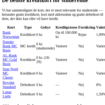
De bedste kreditkort for studerende
Vi har sammenlignet de kort, der er mest relevante for studerende —
herunder gratis kreditkort, kort med aldersrabat og gratis debetkort til
dem, der ikke kan eller vil have kredit.
Kort
Type
Gebyr
Kreditgrænse
Forsikring
Valut
Bank
Op til 100.000
Kreditkort
0 kr.
Rejse
1,99
Norwegian
kr.
Danske
0 kr.
Bank MC
MC kredit
Varierer
Nej
Varier
(studerende)
Basis
AL-Bank
0 kr. (18-
MC Gold
Kreditkort
Varierer
Nej
Varier
29)
Basic
Spar Nord
MC
Kreditkort
0 kr.
Varierer
Nej
Varier
Classic
Revolut
Debetkort
0 kr.
—
Nej
0%
Standard
Lunar
Debetkort
0 kr.
—
Nej
1,50
Light