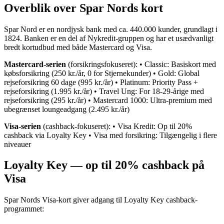
Overblik over Spar Nords kort
Spar Nord er en nordjysk bank med ca. 440.000 kunder, grundlagt i
1824. Banken er en del af Nykredit-gruppen og har et usædvanligt
bredt kortudbud med både Mastercard og Visa.
Mastercard-serien
(forsikringsfokuseret): • Classic: Basiskort med
købsforsikring (250 kr./år, 0 for Stjernekunder) • Gold: Global
rejseforsikring 60 dage (995 kr./år) • Platinum: Priority Pass +
rejseforsikring (1.995 kr./år) • Travel Ung: For 18-29-årige med
rejseforsikring (295 kr./år) • Mastercard 1000: Ultra-premium med
ubegrænset loungeadgang (2.495 kr./år)
Visa-serien
(cashback-fokuseret): • Visa Kredit: Op til 20%
cashback via Loyalty Key • Visa med forsikring: Tilgængelig i flere
niveauer
Loyalty Key — op til 20% cashback på
Visa
Spar Nords Visa-kort giver adgang til Loyalty Key cashback-
programmet: