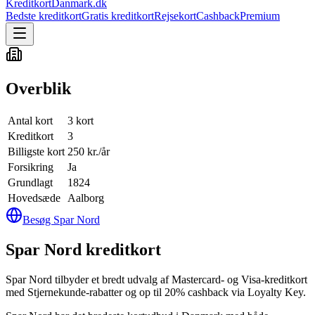
KreditkortDanmark.dk
Bedste kreditkort
Gratis kreditkort
Rejsekort
Cashback
Premium
Overblik
Antal kort
3 kort
Kreditkort
3
Billigste kort
250 kr./år
Forsikring
Ja
Grundlagt
1824
Hovedsæde
Aalborg
Besøg
Spar Nord
Spar Nord kreditkort
Spar Nord tilbyder et bredt udvalg af Mastercard- og Visa-kreditkort
med Stjernekunde-rabatter og op til 20% cashback via Loyalty Key.