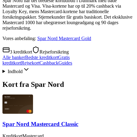
Spar Nord har det bredeste kortudbud i Danmark med både
Mastercard og Visa. Visa-kortene har op til 20% cashback via
Loyalty Key, mens Mastercard-kortene har traditionelle
forsikringspakker. Stjernekunder får gratis basiskort. Det eksklusive
Mastercard 1000 har ubegrænset loungeadgang og 90 dages
rejseforsikring.
Vores anbefaling:
Spar Nord Mastercard Gold
3
kreditkort
Rejseforsikring
Alle banker
Bedste kreditkort
Gratis
kreditkort
Rejsekort
Cashback
Guides
Indhold
Kort fra
Spar Nord
Spar Nord Mastercard Classic
Kreditkort
Mastercard