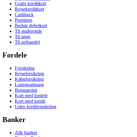
Gratis kreditkort
Rejsekreditkort
Cashback
Premium
Bedste debetkort
Til studerende
Til unge
Til nethandel
Fordele
Forsikring
Rejseforsikring
Købsforsikring
Loungeadgang
Bonuspoint
Kort med fordele
Kort med kredit
Uden kreditvurdering
Banker
Alle banker