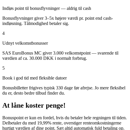
Indløs point til bonusflyvninger — aldrig til cash
Bonusflyvninger giver 3–5x højere værdi pr. point end cash-
indløsning. Tålmodighed betaler sig.
4
Udnyt velkomstbonusser
SAS EuroBonus MC giver 3.000 velkomstpoint — svarende til
værdien af ca. 30.000 DKK i normalt forbrug.
5
Book i god tid med fleksible datoer
Bonusbilletter frigives typisk 330 dage før afrejse. Jo mere fleksibel
du er, desto bedre tilbud finder du.
At låne koster penge!
Bonuspoint er kun en fordel, hvis du betaler hele regningen til tiden.
Delbetaler du med 19,99% rente, overstiger renteomkostningerne
hurtigt værdien af dine point. Sæt altid automatisk fuld betaling op.