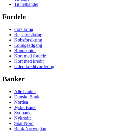
Til nethandel
Fordele
Forsikring
Rejseforsikring
Købsforsikring
Loungeadgang
Bonuspoint
Kort med fordele
Kort med kredit
Uden kreditvurdering
Banker
Alle banker
Danske Bank
Nordea
Jyske Bank
Sydbank
Nykredit
Spar Nord
Bank Norwegian