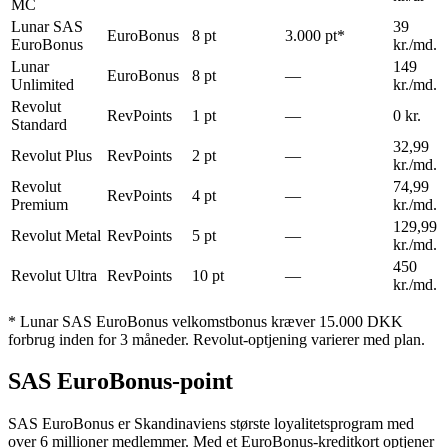
MC
Lunar SAS
39
EuroBonus
8 pt
3.000 pt*
EuroBonus
kr./md.
Lunar
149
EuroBonus
8 pt
—
Unlimited
kr./md.
Revolut
RevPoints
1 pt
—
0 kr.
Standard
32,99
Revolut Plus
RevPoints
2 pt
—
kr./md.
Revolut
74,99
RevPoints
4 pt
—
Premium
kr./md.
129,99
Revolut Metal
RevPoints
5 pt
—
kr./md.
450
Revolut Ultra
RevPoints
10 pt
—
kr./md.
* Lunar SAS EuroBonus velkomstbonus kræver 15.000 DKK
forbrug inden for 3 måneder. Revolut-optjening varierer med plan.
SAS EuroBonus-point
SAS EuroBonus er Skandinaviens største loyalitetsprogram med
over 6 millioner medlemmer. Med et EuroBonus-kreditkort optjener