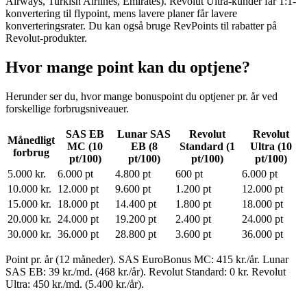
Airways, Turkish Airlines, Emirates). Revolut Ultra-kunder får 1:1-
konvertering til flypoint, mens lavere planer får lavere
konverteringsrater. Du kan også bruge RevPoints til rabatter på
Revolut-produkter.
Hvor mange point kan du optjene?
Herunder ser du, hvor mange bonuspoint du optjener pr. år ved
forskellige forbrugsniveauer.
SAS EB
Lunar SAS
Revolut
Revolut
Månedligt
MC (10
EB (8
Standard (1
Ultra (10
forbrug
pt/100)
pt/100)
pt/100)
pt/100)
5.000 kr.
6.000 pt
4.800 pt
600 pt
6.000 pt
10.000 kr.
12.000 pt
9.600 pt
1.200 pt
12.000 pt
15.000 kr.
18.000 pt
14.400 pt
1.800 pt
18.000 pt
20.000 kr.
24.000 pt
19.200 pt
2.400 pt
24.000 pt
30.000 kr.
36.000 pt
28.800 pt
3.600 pt
36.000 pt
Point pr. år (12 måneder). SAS EuroBonus MC: 415 kr./år. Lunar
SAS EB: 39 kr./md. (468 kr./år). Revolut Standard: 0 kr. Revolut
Ultra: 450 kr./md. (5.400 kr./år).