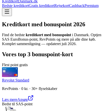
KreditkortDanmark.dk
Bedste kreditkort
Gratis kreditkort
Rejsekort
Cashback
Premium
Kreditkort med bonuspoint
2026
Find de bedste
kreditkort med bonuspoint
i Danmark. Optjen
SAS EuroBonus-point, RevPoints og mere på alle dine køb.
Komplet sammenligning — opdateret
juli 2026
.
Vores top 3 bonuspoint-kort
Flest point gratis
Revolut Standard
RevPoints · 0 kr. · 30+ flyselskaber
Læs mere
Ansøg
Bedst til SAS-point