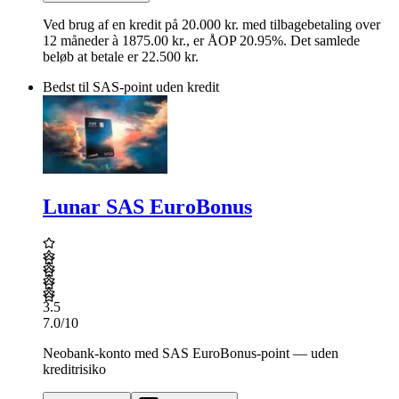
Ved brug af en kredit på
20.000
kr.
med tilbagebetaling over
12
måneder
à 1875.00 kr.
,
er ÅOP
20.95
%.
Det samlede
beløb at betale er 22.500 kr.
Bedst til SAS-point uden kredit
Lunar SAS EuroBonus
3.5
7.0
/10
Neobank-konto med SAS EuroBonus-point — uden
kreditrisiko