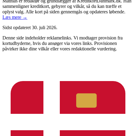
Mathias er redaktør og grundlægger af KreditkortDanmark.dk. Han
sammenligner kreditkort, gebyrer og vilkår, så du kan træffe et
oplyst valg. Alle kort på siden gennemgås og opdateres løbende.
Læs mere →
Sidst opdateret
30. juli 2026
.
Denne side indeholder reklamelinks. Vi modtager provision fra
kortudbyderne, hvis du ansøger via vores links. Provisionen
påvirker ikke dine vilkår eller vores redaktionelle vurdering.