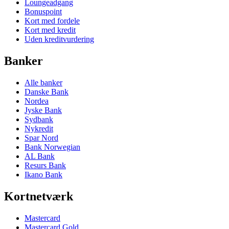
Loungeadgang
Bonuspoint
Kort med fordele
Kort med kredit
Uden kreditvurdering
Banker
Alle banker
Danske Bank
Nordea
Jyske Bank
Sydbank
Nykredit
Spar Nord
Bank Norwegian
AL Bank
Resurs Bank
Ikano Bank
Kortnetværk
Mastercard
Mastercard Gold