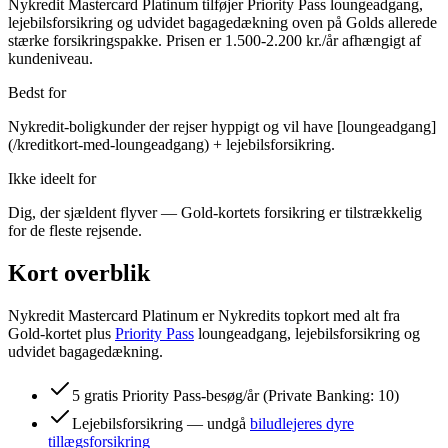
Nykredit Mastercard Platinum tilføjer Priority Pass loungeadgang,
lejebilsforsikring og udvidet bagagedækning oven på Golds allerede
stærke forsikringspakke. Prisen er 1.500-2.200 kr./år afhængigt af
kundeniveau.
Bedst for
Nykredit-boligkunder der rejser hyppigt og vil have [loungeadgang]
(/kreditkort-med-loungeadgang) + lejebilsforsikring.
Ikke ideelt for
Dig, der sjældent flyver — Gold-kortets forsikring er tilstrækkelig
for de fleste rejsende.
Kort overblik
Nykredit Mastercard Platinum er Nykredits topkort med alt fra
Gold-kortet plus
Priority Pass
loungeadgang, lejebilsforsikring og
udvidet bagagedækning.
5 gratis Priority Pass-besøg/år (Private Banking: 10)
Lejebilsforsikring — undgå
biludlejeres dyre
tillægsforsikring