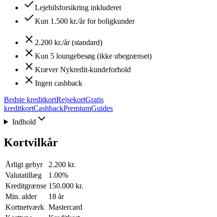
Lejebilsforsikring inkluderet
Kun 1.500 kr./år for boligkunder
2.200 kr./år (standard)
Kun 5 loungebesøg (ikke ubegrænset)
Kræver Nykredit-kundeforhold
Ingen cashback
Bedste kreditkort
Rejsekort
Gratis
kreditkort
Cashback
Premium
Guides
Indhold
Kortvilkår
Årligt gebyr
2.200 kr.
Valutatillæg
1.00%
Kreditgrænse
150.000 kr.
Min. alder
18 år
Kortnetværk
Mastercard