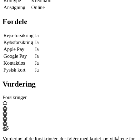
Korttype
Kreditkort
Ansøgning
Online
Fordele
Rejseforsikring
Ja
Købsforsikring
Ja
Apple Pay
Ja
Google Pay
Ja
Kontaktløs
Ja
Fysisk kort
Ja
Vurdering
Forsikringer
4.5
Vurdering af de forsikringer, der følger med kortet, og vilkårene for