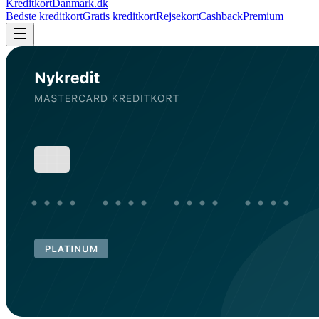
KreditkortDanmark.dk
Bedste kreditkort
Gratis kreditkort
Rejsekort
Cashback
Premium