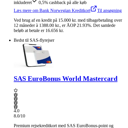
inkluderet
0,5% cashback på alle køb
Læs mere
om
Bank Norwegian Kreditkort
Til ansøgning
Ved brug af en kredit på
15.000
kr.
med tilbagebetaling over
12
måneder
à 1388.00 kr.
,
er ÅOP
21.93
%.
Det samlede
beløb at betale er 16.656 kr.
Bedst til SAS-flyrejser
SAS EuroBonus World Mastercard
4.0
8.0
/10
Premium rejsekreditkort med SAS EuroBonus-point og