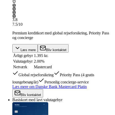
3.8
7.5
/10
Premium kreditkort med global rejseforsikring, Priority Pass
og concierge
Læs mere
Bliv kontaktet
Årligt gebyr
1.395 kr.
Valutagebyr
2.00%
Netværk
Mastercard
Global rejseforsikring
Priority Pass (4 gratis
loungebesøg/år)
Personlig concierge-service
Læs mere
om
Danske Bank Mastercard Platin
Bliv kontaktet
Basiskort med lavt valutagebyr