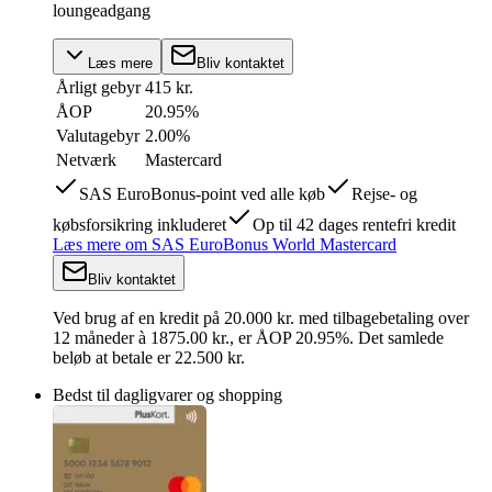
loungeadgang
Læs mere
Bliv kontaktet
Årligt gebyr
415 kr.
ÅOP
20.95
%
Valutagebyr
2.00%
Netværk
Mastercard
SAS EuroBonus-point ved alle køb
Rejse- og
købsforsikring inkluderet
Op til 42 dages rentefri kredit
Læs mere
om
SAS EuroBonus World Mastercard
Bliv kontaktet
Ved brug af en kredit på
20.000
kr.
med tilbagebetaling over
12
måneder
à 1875.00 kr.
,
er ÅOP
20.95
%.
Det samlede
beløb at betale er 22.500 kr.
Bedst til dagligvarer og shopping