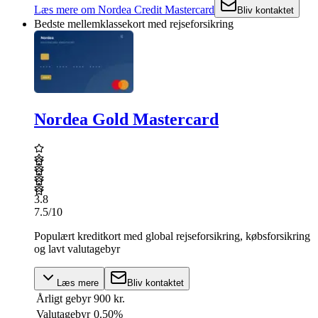
Læs mere
om
Nordea Credit Mastercard
Bliv kontaktet
Bedste mellemklassekort med rejseforsikring
Nordea Gold Mastercard
3.8
7.5
/10
Populært kreditkort med global rejseforsikring, købsforsikring
og lavt valutagebyr
Læs mere
Bliv kontaktet
Årligt gebyr
900 kr.
Valutagebyr
0.50%