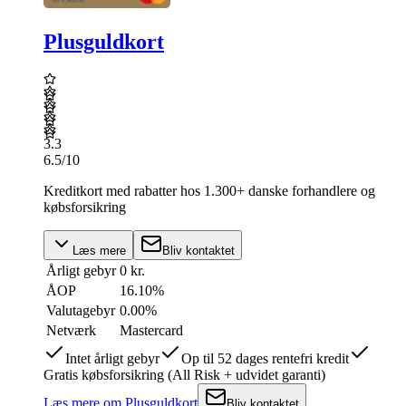
Plusguldkort
3.3
6.5
/10
Kreditkort med rabatter hos 1.300+ danske forhandlere og
købsforsikring
Læs mere
Bliv kontaktet
Årligt gebyr
0 kr.
ÅOP
16.10
%
Valutagebyr
0.00%
Netværk
Mastercard
Intet årligt gebyr
Op til 52 dages rentefri kredit
Gratis købsforsikring (All Risk + udvidet garanti)
Læs mere
om
Plusguldkort
Bliv kontaktet