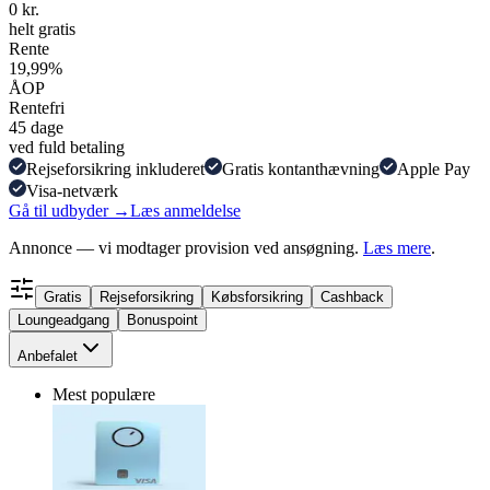
0 kr.
helt gratis
Rente
19,99%
ÅOP
Rentefri
45 dage
ved fuld betaling
Rejseforsikring inkluderet
Gratis kontanthævning
Apple Pay
Visa-netværk
Gå til udbyder →
Læs anmeldelse
Annonce — vi modtager provision ved ansøgning.
Læs mere
.
Gratis
Rejseforsikring
Købsforsikring
Cashback
Loungeadgang
Bonuspoint
Anbefalet
Mest populære