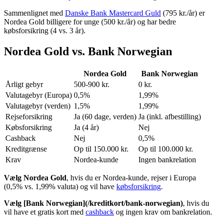
Sammenlignet med
Danske Bank Mastercard Guld
(795 kr./år) er
Nordea Gold billigere for unge (500 kr./år) og har bedre
købsforsikring (4 vs. 3 år).
Nordea Gold vs. Bank Norwegian
Nordea Gold
Bank Norwegian
Årligt gebyr
500-900 kr.
0 kr.
Valutagebyr (Europa)
0,5%
1,99%
Valutagebyr (verden)
1,5%
1,99%
Rejseforsikring
Ja (60 dage, verden)
Ja (inkl. afbestilling)
Købsforsikring
Ja (4 år)
Nej
Cashback
Nej
0,5%
Kreditgrænse
Op til 150.000 kr.
Op til 100.000 kr.
Krav
Nordea-kunde
Ingen bankrelation
Vælg Nordea Gold
, hvis du er Nordea-kunde, rejser i Europa
(0,5% vs. 1,99% valuta) og vil have
købsforsikring
.
Vælg [Bank Norwegian](/kreditkort/bank-norwegian)
, hvis du
vil have et gratis kort med
cashback
og ingen krav om bankrelation.