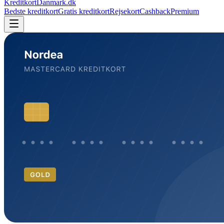
KreditkortDanmark.dk
Bedste kreditkort
Gratis kreditkort
Rejsekort
Cashback
Premium