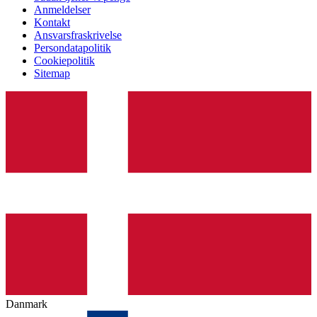
Anmeldelser
Kontakt
Ansvarsfraskrivelse
Persondatapolitik
Cookiepolitik
Sitemap
Danmark