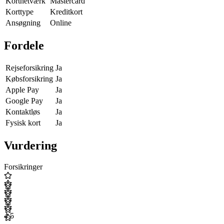
Kortnetværk
Mastercard
Korttype
Kreditkort
Ansøgning
Online
Fordele
Rejseforsikring
Ja
Købsforsikring
Ja
Apple Pay
Ja
Google Pay
Ja
Kontaktløs
Ja
Fysisk kort
Ja
Vurdering
Forsikringer
4.5