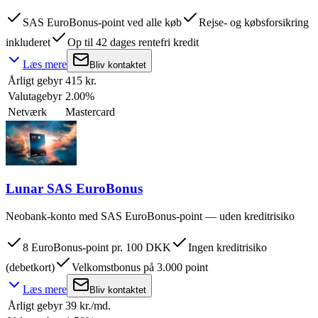
SAS EuroBonus-point ved alle køb
Rejse- og købsforsikring
inkluderet
Op til 42 dages rentefri kredit
Læs mere
Bliv kontaktet
Årligt gebyr
415 kr.
Valutagebyr
2.00%
Netværk
Mastercard
Lunar SAS EuroBonus
Neobank-konto med SAS EuroBonus-point — uden kreditrisiko
8 EuroBonus-point pr. 100 DKK
Ingen kreditrisiko
(debetkort)
Velkomstbonus på 3.000 point
Læs mere
Bliv kontaktet
Årligt gebyr
39 kr./md.