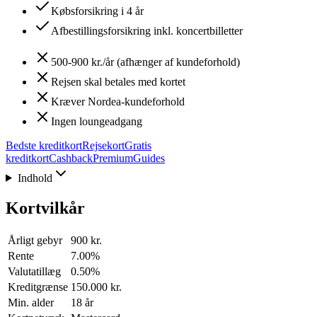
Købsforsikring i 4 år
Afbestillingsforsikring inkl. koncertbilletter
500-900 kr./år (afhænger af kundeforhold)
Rejsen skal betales med kortet
Kræver Nordea-kundeforhold
Ingen loungeadgang
Bedste kreditkort
Rejsekort
Gratis
kreditkort
Cashback
Premium
Guides
Indhold
Kortvilkår
Årligt gebyr
900 kr.
Rente
7.00%
Valutatillæg
0.50%
Kreditgrænse
150.000 kr.
Min. alder
18 år