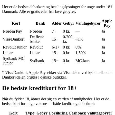
Her er de bedste debetkort og betalingsløsninger for unge under 18 i
Danmark. Alle er gratis eller har lave gebyrer:
Apple
Kort
Bank
Alder
Gebyr
Valutagebyrer
Pay
Nordea Pay
Nordea
7+
0 kr.
—
Ja
De fleste
0-200
Visa/Dankort
15+
~1%
Ja
banker
kr.
Revolut Junior
Revolut
6-17
0 kr.
0%
Ja
Lunar
Lunar
15+
0 kr.
1,50%
Ja
Sydbank MC
Sydbank
15+
0 kr.
MC-kurs
Ja
Junior
* Visa/Dankort: Apple Pay virker via Visa-delen ved køb i udlandet.
Dankort-delen bruges i danske butikker.
De bedste kreditkort for 18+
Når du fylder 18, åbner der sig en verden af muligheder. Her er de
bedste kort for unge voksne — både kredit- og debetkort:
Kort
Type
Gebyr
Forsikring
Cashback
Valutagebyrer