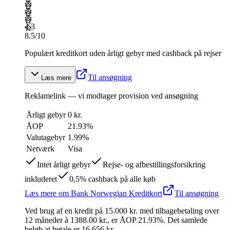
4.3
8.5
/10
Populært kreditkort uden årligt gebyr med cashback på rejser
Til ansøgning
Læs mere
Reklamelink — vi modtager provision ved ansøgning
Årligt gebyr
0 kr.
ÅOP
21.93
%
Valutagebyr
1.99%
Netværk
Visa
Intet årligt gebyr
Rejse- og afbestillingsforsikring
inkluderet
0,5% cashback på alle køb
Læs mere
om
Bank Norwegian Kreditkort
Til ansøgning
Ved brug af en kredit på
15.000
kr.
med tilbagebetaling over
12
måneder
à 1388.00 kr.
,
er ÅOP
21.93
%.
Det samlede
beløb at betale er 16.656 kr.