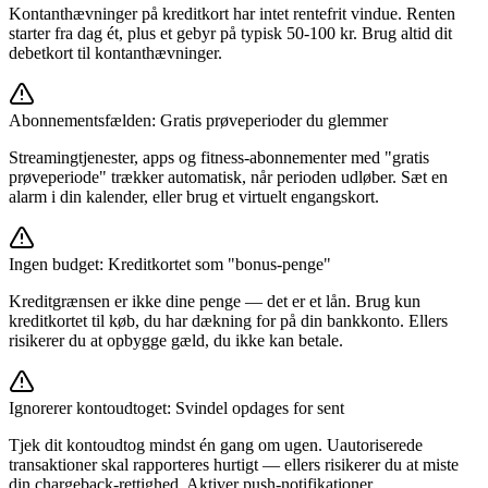
Kontanthævninger på kreditkort har intet rentefrit vindue. Renten
starter fra dag ét, plus et gebyr på typisk 50-100 kr. Brug altid dit
debetkort til kontanthævninger.
Abonnementsfælden: Gratis prøveperioder du glemmer
Streamingtjenester, apps og fitness-abonnementer med "gratis
prøveperiode" trækker automatisk, når perioden udløber. Sæt en
alarm i din kalender, eller brug et virtuelt engangskort.
Ingen budget: Kreditkortet som "bonus-penge"
Kreditgrænsen er ikke dine penge — det er et lån. Brug kun
kreditkortet til køb, du har dækning for på din bankkonto. Ellers
risikerer du at opbygge gæld, du ikke kan betale.
Ignorerer kontoudtoget: Svindel opdages for sent
Tjek dit kontoudtog mindst én gang om ugen. Uautoriserede
transaktioner skal rapporteres hurtigt — ellers risikerer du at miste
din chargeback-rettighed. Aktiver push-notifikationer.