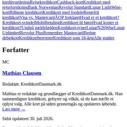
kreditvurdering
Rejsekreditkort
Cashback-kort
Kreditkort med
rejseforsikring
Bank Norwegian
Revolut Standard
Lunar Light
Wise-
kort
Billigste kreditkort
Kreditkort med fordele
Rentefrit
kreditkort
Visa vs. Mastercard
ÅOP forklaret
Hvad er et kreditkort?
Kreditkort-svindel
Mobilbetaling
Kreditkort til børn
Hvad koster et
kreditkort?
Undgå gældsfælden
Kreditkort-typer
Lunar
N26
Wise
Lunar
Unlimited
Revolut Plus
Remember Mastercard
Bedste
debetkort
Kreditkortberegner
Kreditkort som 18-årig
Alle guides
Forfatter
MC
Mathias Clausen
Redaktør, KreditkortDanmark.dk
Mathias er redaktør og grundlægger af KreditkortDanmark.dk. Han
sammenligner kreditkort, gebyrer og vilkår, så du kan træffe et
oplyst valg. Alle kort på siden gennemgås og opdateres løbende.
Læs mere →
Sidst opdateret
30. juli 2026
.