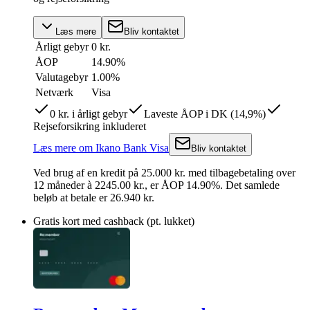
Læs mere
Bliv kontaktet
Årligt gebyr
0 kr.
ÅOP
14.90
%
Valutagebyr
1.00%
Netværk
Visa
0 kr. i årligt gebyr
Laveste ÅOP i DK (14,9%)
Rejseforsikring inkluderet
Læs mere
om
Ikano Bank Visa
Bliv kontaktet
Ved brug af en kredit på
25.000
kr.
med tilbagebetaling over
12
måneder
à 2245.00 kr.
,
er ÅOP
14.90
%.
Det samlede
beløb at betale er 26.940 kr.
Gratis kort med cashback (pt. lukket)