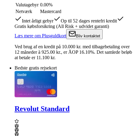
Valutagebyr
0.00%
Netværk
Mastercard
Intet årligt gebyr
Op til 52 dages rentefri kredit
Gratis købsforsikring (All Risk + udvidet garanti)
Læs mere
om
Plusguldkort
Bliv kontaktet
Ved brug af en kredit på
10.000
kr.
med tilbagebetaling over
12
måneder
à 925.00 kr.
,
er ÅOP
16.10
%.
Det samlede beløb
at betale er 11.100 kr.
Bedste gratis rejsekort
Revolut Standard