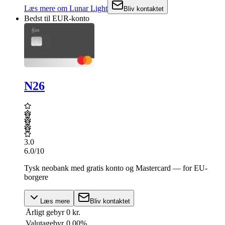
Læs mere
om
Lunar Light
Bliv kontaktet
Bedst til EUR-konto
N26
3.0
6.0
/10
Tysk neobank med gratis konto og Mastercard — for EU-
borgere
Læs mere
Bliv kontaktet
Årligt gebyr
0 kr.
Valutagebyr
0.00%