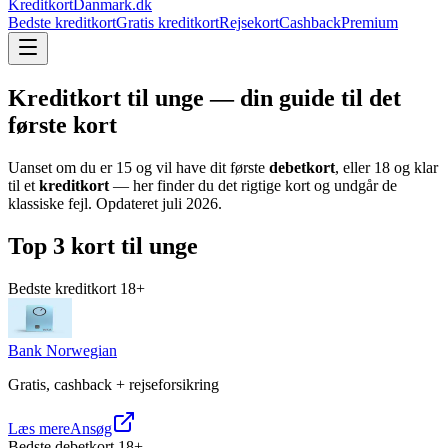
KreditkortDanmark.dk
Bedste kreditkort
Gratis kreditkort
Rejsekort
Cashback
Premium
Kreditkort til unge — din guide til det
første kort
Uanset om du er 15 og vil have dit første
debetkort
, eller 18 og klar
til et
kreditkort
— her finder du det rigtige kort og undgår de
klassiske fejl. Opdateret
juli 2026
.
Top 3 kort til unge
Bedste kreditkort 18+
Bank Norwegian
Gratis, cashback + rejseforsikring
Læs mere
Ansøg
Bedste debetkort 18+