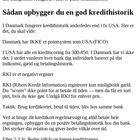
Sådan opbygger du en god kredithistorik
I Danmark fungerer kredithistorik anderledes end i fx USA. Her er
det, du skal vide:
Danmark har IKKE et pointsystem som USA (FICO)
I USA har alle en kreditscoring fra 300-850. I Danmark har vi ikke
det. I stedet vurderer hver bank dig individuelt baseret på din
indkomst, gæld og betalingshistorik.
RKI er et negativt register
RKI (Ribers Kredit Information) registrerer kun misligholdt gæld.
Du "scorer" ikke point for at betale til tiden — men du får en sort
plet, hvis du ikke gør. Undgå RKI for enhver pris.
Taktik: Brug kreditkortet, betal til tiden, bliv hos samme bank
Ved at bruge dit kreditkort regelmæssigt og altid betale hele
regningen, opbygger du en positiv betalingshistorik hos din bank.
Det styrker din relation og giver bedre vilkår over tid.
Efter 2-3 år: Bedre vilkår og højere kreditgrænse