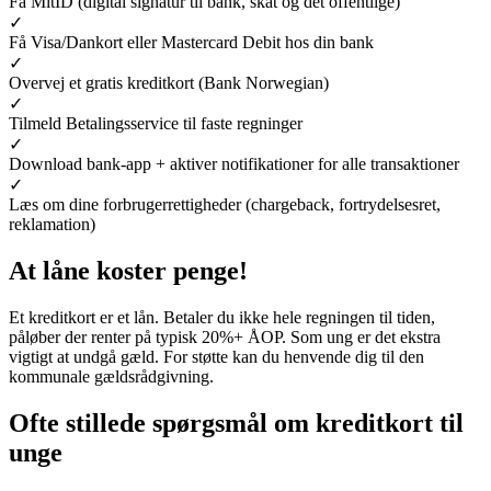
Få MitID (digital signatur til bank, skat og det offentlige)
✓
Få Visa/Dankort eller Mastercard Debit hos din bank
✓
Overvej et gratis kreditkort (Bank Norwegian)
✓
Tilmeld Betalingsservice til faste regninger
✓
Download bank-app + aktiver notifikationer for alle transaktioner
✓
Læs om dine forbrugerrettigheder (chargeback, fortrydelsesret,
reklamation)
At låne koster penge!
Et kreditkort er et lån. Betaler du ikke hele regningen til tiden,
påløber der renter på typisk 20%+ ÅOP. Som ung er det ekstra
vigtigt at undgå gæld. For støtte kan du henvende dig til den
kommunale gældsrådgivning.
Ofte stillede spørgsmål om kreditkort til
unge