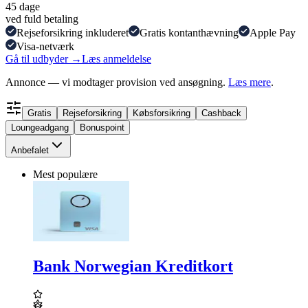
45 dage
ved fuld betaling
Rejseforsikring inkluderet
Gratis kontanthævning
Apple Pay
Visa-netværk
Gå til udbyder →
Læs anmeldelse
Annonce — vi modtager provision ved ansøgning.
Læs mere
.
Gratis
Rejseforsikring
Købsforsikring
Cashback
Loungeadgang
Bonuspoint
Anbefalet
Mest populære
Bank Norwegian Kreditkort