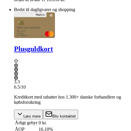
Bedst til dagligvarer og shopping
Plusguldkort
3.3
6.5
/10
Kreditkort med rabatter hos 1.300+ danske forhandlere og
købsforsikring
Læs mere
Bliv kontaktet
Årligt gebyr
0 kr.
ÅOP
16.10
%