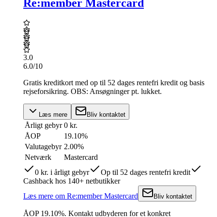
Re:member Mastercard
3.0
6.0
/10
Gratis kreditkort med op til 52 dages rentefri kredit og basis
rejseforsikring. OBS: Ansøgninger pt. lukket.
Læs mere
Bliv kontaktet
Årligt gebyr
0 kr.
ÅOP
19.10
%
Valutagebyr
2.00%
Netværk
Mastercard
0 kr. i årligt gebyr
Op til 52 dages rentefri kredit
Cashback hos 140+ netbutikker
Læs mere
om
Re:member Mastercard
Bliv kontaktet
ÅOP
19.10
%.
Kontakt udbyderen for et konkret