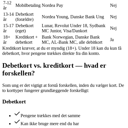
7-12
Mobilbetaling
Nordea Pay
Nej
år
13-14
Debetkort
Nordea Young, Danske Bank Ung
Nej
år
(forældre)
15-17
Debetkort
Lunar, Revolut Under 18, Sydbank
Nej
år
(eget)
MC Junior, Visa/Dankort
18+
Kreditkort +
Bank Norwegian, Danske Bank
Ja
år
debetkort
MC, AL-Bank MC, alle debitkort
Kreditkort kræver, at du er myndig (18+). Under 18 kan du kun få
debetkort, hvor pengene trækkes direkte fra din konto.
Debetkort vs. kreditkort — hvad er
forskellen?
Som ung er det vigtigt at forstå forskellen, inden du vælger kort. De
to korttyper fungerer grundlæggende forskelligt:
Debetkort
Pengene trækkes med det samme
Kan ikke bruge mere end du har