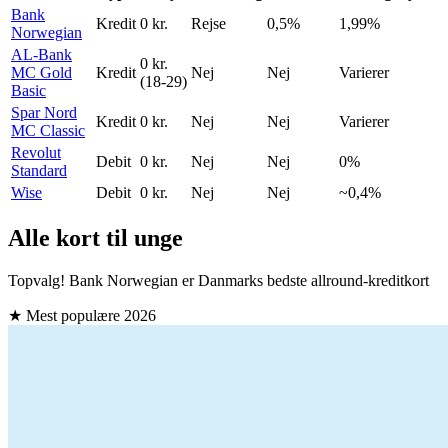
Bank
Kredit
0 kr.
Rejse
0,5%
1,99%
Norwegian
AL-Bank
0 kr.
MC Gold
Kredit
Nej
Nej
Varierer
(18-29)
Basic
Spar Nord
Kredit
0 kr.
Nej
Nej
Varierer
MC Classic
Revolut
Debit
0 kr.
Nej
Nej
0%
Standard
Wise
Debit
0 kr.
Nej
Nej
~0,4%
Alle kort til unge
Topvalg! Bank Norwegian er Danmarks bedste allround-kreditkort
★ Mest populære
2026