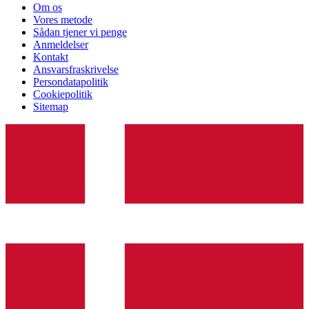
Om os
Vores metode
Sådan tjener vi penge
Anmeldelser
Kontakt
Ansvarsfraskrivelse
Persondatapolitik
Cookiepolitik
Sitemap