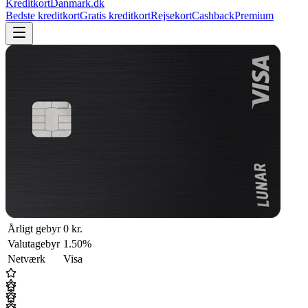
KreditkortDanmark.dk
Bedste kreditkort
Gratis kreditkort
Rejsekort
Cashback
Premium
Årligt gebyr
0 kr.
Valutagebyr
1.50%
Netværk
Visa