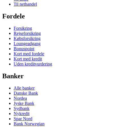
Til nethandel
Fordele
Forsikring
Rejseforsikring
Købsforsikring
Loungeadgang
Bonuspoint
Kort med fordele
Kort med kredit
Uden kreditvurdering
Banker
Alle banker
Danske Bank
Nordea
Jyske Bank
Sydbank
Nykredit
Spar Nord
Bank Norwegian