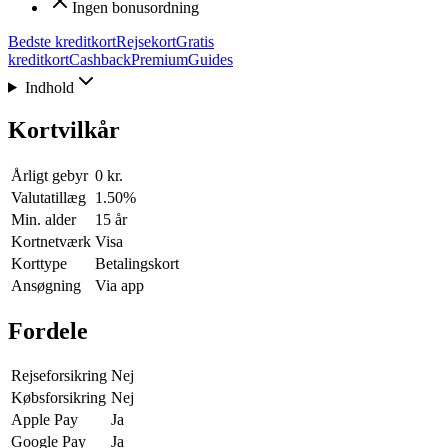
Ingen bonusordning
Bedste kreditkort
Rejsekort
Gratis
kreditkort
Cashback
Premium
Guides
Indhold
Kortvilkår
Årligt gebyr
0 kr.
Valutatillæg
1.50%
Min. alder
15 år
Kortnetværk
Visa
Korttype
Betalingskort
Ansøgning
Via app
Fordele
Rejseforsikring
Nej
Købsforsikring
Nej
Apple Pay
Ja
Google Pay
Ja