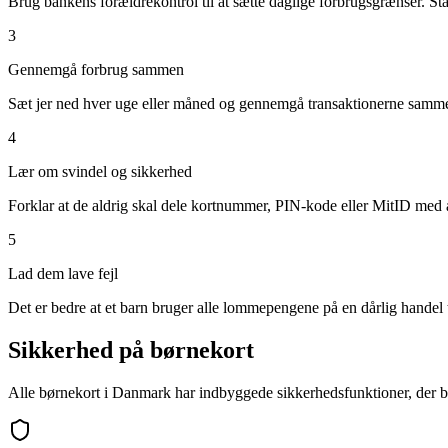
Brug bankens forældrekontrol til at sætte daglige forbrugsgrænser. Sta
3
Gennemgå forbrug sammen
Sæt jer ned hver uge eller måned og gennemgå transaktionerne sammen. 
4
Lær om svindel og sikkerhed
Forklar at de aldrig skal dele kortnummer, PIN-kode eller MitID med an
5
Lad dem lave fejl
Det er bedre at et barn bruger alle lommepengene på en dårlig handel til
Sikkerhed på børnekort
Alle børnekort i Danmark har indbyggede sikkerhedsfunktioner, der b