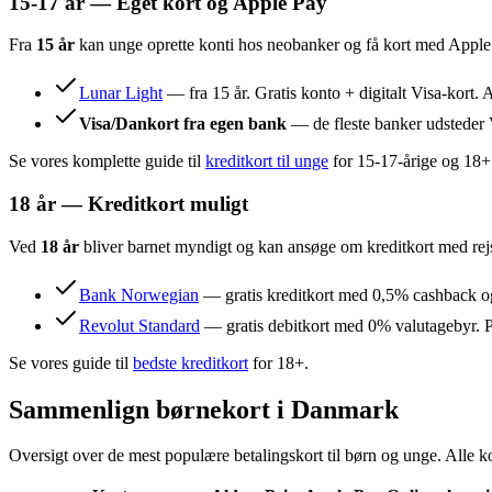
15-17 år — Eget kort og Apple Pay
Fra
15 år
kan unge oprette konti hos neobanker og få kort med Apple 
Lunar Light
— fra 15 år. Gratis konto + digitalt Visa-kort.
Visa/Dankort fra egen bank
— de fleste banker udsteder 
Se vores komplette guide til
kreditkort til unge
for 15-17-årige og 18+
18 år — Kreditkort muligt
Ved
18 år
bliver barnet myndigt og kan ansøge om kreditkort med rejse
Bank Norwegian
— gratis kreditkort med 0,5% cashback og r
Revolut Standard
— gratis debitkort med 0% valutagebyr. P
Se vores guide til
bedste kreditkort
for 18+.
Sammenlign børnekort i Danmark
Oversigt over de mest populære betalingskort til børn og unge. Alle k