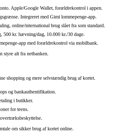
onto. Apple/Google Wallet, forældrekontrol i appen.
brugsgrænse. Integreret med Gimi lommepenge-app.
ling, online/international brug slået fra som standard.
g, 500 kr. hævning/dag, 10.000 kr./30 dage.
mmepenge-app med forældrekontrol via mobilbank.
styre alt fra netbanken.
ine shopping og mere selvstændig brug af kortet.
ps og bankauthentifikation.
aling i butikker.
oner for teens.
overtræksbeskyttelse.
tale om sikker brug af kortet online.