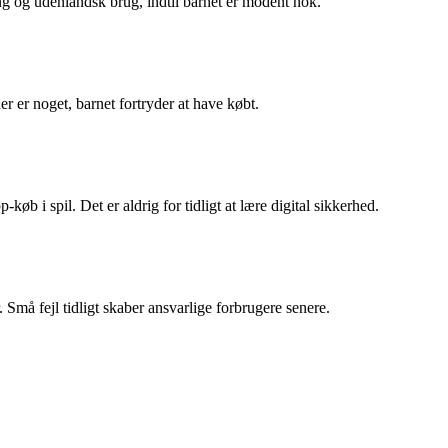
ing og udenlandsk brug, indtil barnet er modent nok.
 er noget, barnet fortryder at have købt.
b i spil. Det er aldrig for tidligt at lære digital sikkerhed.
. Små fejl tidligt skaber ansvarlige forbrugere senere.