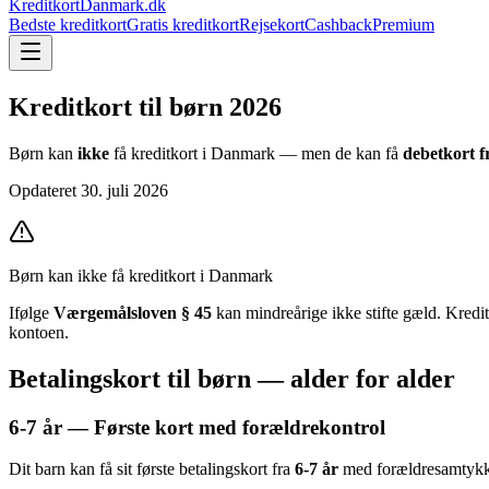
KreditkortDanmark.dk
Bedste kreditkort
Gratis kreditkort
Rejsekort
Cashback
Premium
Kreditkort til børn
2026
Børn kan
ikke
få kreditkort i Danmark — men de kan få
debetkort f
Opdateret
30. juli 2026
Børn kan ikke få kreditkort i Danmark
Ifølge
Værgemålsloven § 45
kan mindreårige ikke stifte gæld. Kreditk
kontoen.
Betalingskort til børn — alder for alder
6-7 år — Første kort med forældrekontrol
Dit barn kan få sit første betalingskort fra
6-7 år
med forældresamtykke