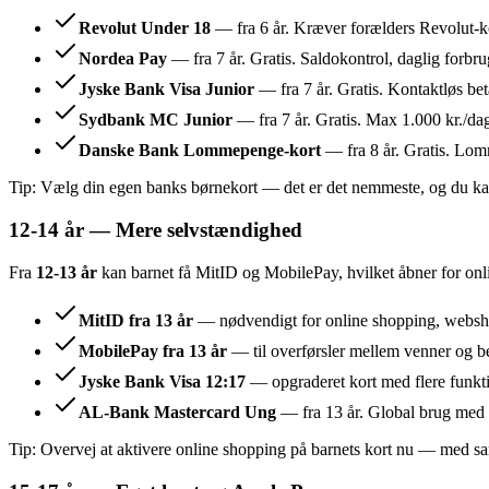
Revolut Under 18
— fra 6 år. Kræver forælders Revolut-k
Nordea Pay
— fra 7 år. Gratis. Saldokontrol, daglig for
Jyske Bank Visa Junior
— fra 7 år. Gratis. Kontaktløs beta
Sydbank MC Junior
— fra 7 år. Gratis. Max 1.000 kr./da
Danske Bank Lommepenge-kort
— fra 8 år. Gratis. Lo
Tip: Vælg din egen banks børnekort — det er det nemmeste, og du kan 
12-14 år — Mere selvstændighed
Fra
12-13 år
kan barnet få MitID og MobilePay, hvilket åbner for onl
MitID fra 13 år
— nødvendigt for online shopping, websho
MobilePay fra 13 år
— til overførsler mellem venner og bet
Jyske Bank Visa 12:17
— opgraderet kort med flere funkti
AL-Bank Mastercard Ung
— fra 13 år. Global brug med 
Tip: Overvej at aktivere online shopping på barnets kort nu — med sam