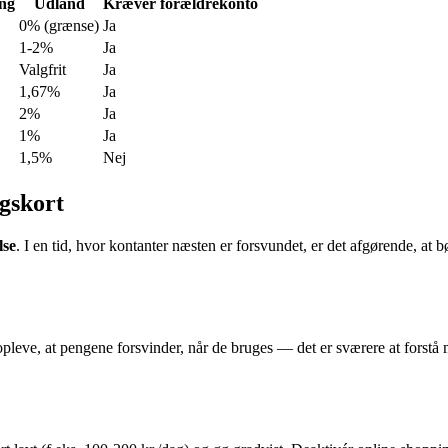
ing
Udland
Kræver forældrekonto
0% (grænse)
Ja
1-2%
Ja
Valgfrit
Ja
1,67%
Ja
2%
Ja
1%
Ja
1,5%
Nej
ngskort
lse
. I en tid, hvor kontanter næsten er forsvundet, er det afgørende, at b
pleve, at pengene forsvinder, når de bruges — det er sværere at forstå