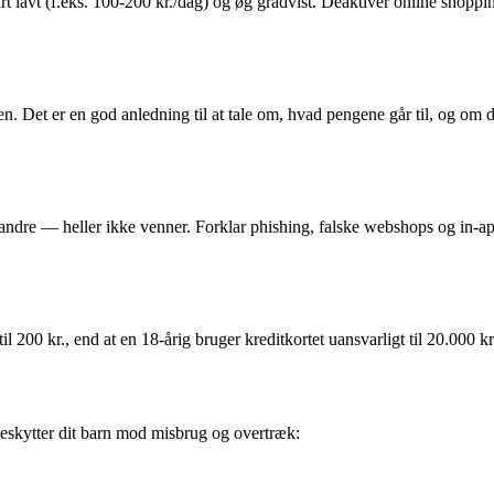
rt lavt (f.eks. 100-200 kr./dag) og øg gradvist. Deaktivér online shopp
Det er en god anledning til at tale om, hvad pengene går til, og om der
dre — heller ikke venner. Forklar phishing, falske webshops og in-app-kø
 200 kr., end at en 18-årig bruger kreditkortet uansvarligt til 20.000 kr
eskytter dit barn mod misbrug og overtræk: