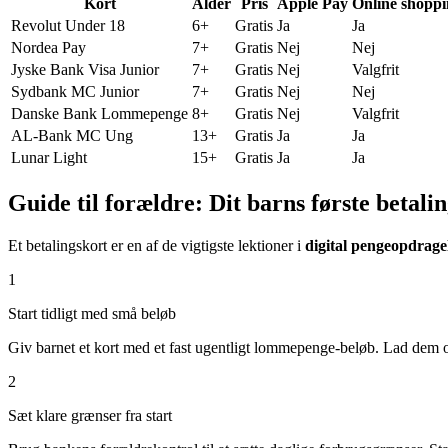
Kort
Alder
Pris
Apple Pay
Online shopp
Revolut Under 18
6+
Gratis
Ja
Ja
Nordea Pay
7+
Gratis
Nej
Nej
Jyske Bank Visa Junior
7+
Gratis
Nej
Valgfrit
Sydbank MC Junior
7+
Gratis
Nej
Nej
Danske Bank Lommepenge
8+
Gratis
Nej
Valgfrit
AL-Bank MC Ung
13+
Gratis
Ja
Ja
Lunar Light
15+
Gratis
Ja
Ja
Guide til forældre: Dit barns første betali
Et betalingskort er en af de vigtigste lektioner i
digital pengeopdrage
1
Start tidligt med små beløb
Giv barnet et kort med et fast ugentligt lommepenge-beløb. Lad dem o
2
Sæt klare grænser fra start