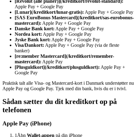
[Revolut (alle planer)](/kreditkort/revolut-standard):
Apple Pay + Google Pay
[Lunar](/kreditkort/lunar-gratis):
Apple Pay + Google Pay
[SAS EuroBonus Mastercard](/kreditkort/sas-eurobonus-
mastercard):
Apple Pay + Google Pay
Danske Bank kort:
Apple Pay + Google Pay
Nordea kort:
Apple Pay + Google Pay
Jyske Bank kort:
Apple Pay + Google Pay
Visa/Dankort:
Apple Pay + Google Pay (via de fleste
banker)
[re:member Mastercard](/kreditkort/remember-
mastercard):
Apple Pay
[Plusguldkort](/kreditkort/plusguldkort):
Apple Pay +
Google Pay
Praktisk talt alle Visa- og Mastercard-kort i Danmark understøtter nu
Apple Pay og Google Pay. Tjek med din bank, hvis du er i tvivl.
Sådan sætter du dit kreditkort op på
telefonen
Apple Pay (iPhone)
1
Åbn
Wallet-appen
på din iPhone