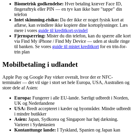
Biometrisk godkendelse:
Hver betaling kræver Face ID,
fingeraftryk eller PIN — en tyv kan ikke bare "tappe" din
telefon
Intet skimming-risiko:
Da der ikke er noget fysisk kort at
aflæse, kan svindlere ikke kopiere dine kortoplysninger. Læs
mere i vores
guide til kreditkort-svindel
Fjernspærring:
Mister du din telefon, kan du spærre alle kort
via Find My iPhone / Find My Device — uden at skulle ringe
til banken. Se vores
guide til mistet kreditkort
for en trin-for-
trin plan
Mobilbetaling i udlandet
Apple Pay og Google Pay virker overalt, hvor der er NFC-
terminaler — det vil sige i stort set hele Europa, USA, Australien og
store dele af Asien:
Europa:
Fungerer i alle EU-lande. Særligt udbredt i Norden,
UK og Nederlandene
USA:
Bredt accepteret i kæder og byområder. Mindre udbredt
i mindre butikker
Asien:
Japan, Sydkorea og Singapore har høj dækning.
Varierer i Sydøstasien
Kontanttunge lande:
I Tyskland, Spanien og Japan kan