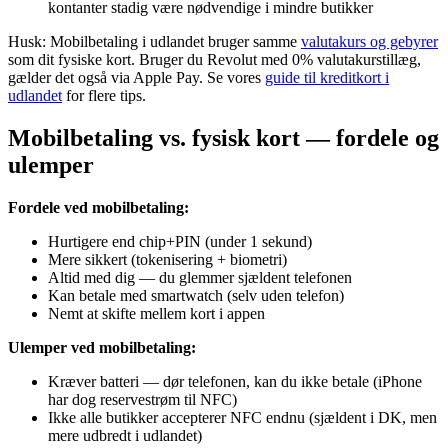
kontanter stadig være nødvendige i mindre butikker
Husk: Mobilbetaling i udlandet bruger samme
valutakurs og gebyrer
som dit fysiske kort. Bruger du Revolut med 0% valutakurstillæg,
gælder det også via Apple Pay. Se vores
guide til kreditkort i
udlandet
for flere tips.
Mobilbetaling vs. fysisk kort — fordele og
ulemper
Fordele ved mobilbetaling:
Hurtigere end chip+PIN (under 1 sekund)
Mere sikkert (tokenisering + biometri)
Altid med dig — du glemmer sjældent telefonen
Kan betale med smartwatch (selv uden telefon)
Nemt at skifte mellem kort i appen
Ulemper ved mobilbetaling:
Kræver batteri — dør telefonen, kan du ikke betale (iPhone
har dog reservestrøm til NFC)
Ikke alle butikker accepterer NFC endnu (sjældent i DK, men
mere udbredt i udlandet)