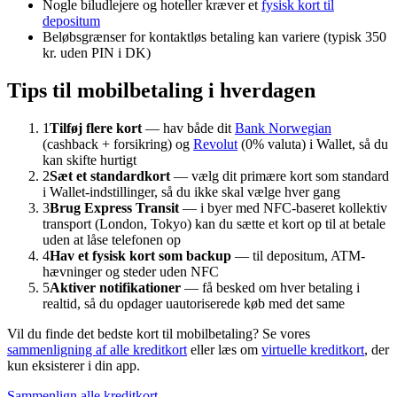
Nogle biludlejere og hoteller kræver et
fysisk kort til
depositum
Beløbsgrænser for kontaktløs betaling kan variere (typisk 350
kr. uden PIN i DK)
Tips til mobilbetaling i hverdagen
1
Tilføj flere kort
— hav både dit
Bank Norwegian
(cashback + forsikring) og
Revolut
(0% valuta) i Wallet, så du
kan skifte hurtigt
2
Sæt et standardkort
— vælg dit primære kort som standard
i Wallet-indstillinger, så du ikke skal vælge hver gang
3
Brug Express Transit
— i byer med NFC-baseret kollektiv
transport (London, Tokyo) kan du sætte et kort op til at betale
uden at låse telefonen op
4
Hav et fysisk kort som backup
— til depositum, ATM-
hævninger og steder uden NFC
5
Aktiver notifikationer
— få besked om hver betaling i
realtid, så du opdager uautoriserede køb med det same
Vil du finde det bedste kort til mobilbetaling? Se vores
sammenligning af alle kreditkort
eller læs om
virtuelle kreditkort
, der
kun eksisterer i din app.
Sammenlign alle kreditkort