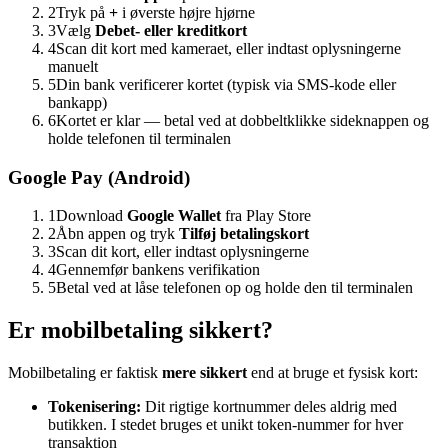
2
Tryk på
+
i øverste højre hjørne
3
Vælg
Debet- eller kreditkort
4
Scan dit kort med kameraet, eller indtast oplysningerne
manuelt
5
Din bank verificerer kortet (typisk via SMS-kode eller
bankapp)
6
Kortet er klar — betal ved at dobbeltklikke sideknappen og
holde telefonen til terminalen
Google Pay (Android)
1
Download
Google Wallet
fra Play Store
2
Åbn appen og tryk
Tilføj betalingskort
3
Scan dit kort, eller indtast oplysningerne
4
Gennemfør bankens verifikation
5
Betal ved at låse telefonen op og holde den til terminalen
Er mobilbetaling sikkert?
Mobilbetaling er faktisk
mere sikkert
end at bruge et fysisk kort:
Tokenisering:
Dit rigtige kortnummer deles aldrig med
butikken. I stedet bruges et unikt token-nummer for hver
transaktion