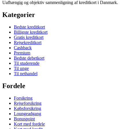
Uafhængig og objektiv sammenligning af kreditkort i Danmark.
Kategorier
Bedste kreditkort
Billigste kreditkort
Gratis kreditkort
Rejsekreditkort
Cashback
Premium
Bedste debetkort
Til studerende
Til unge
Til nethandel
Fordele
Forsikring
Rejseforsikring
Købsforsikring
Loungeadgang
Bonuspoint
Kort med fordele