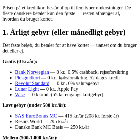
Prisen på et kreditkort består af op til fem typer omkostninger. De
fleste danskere betaler kun den første — resten afhænger af,
hvordan du bruger kortet.
1. Årligt gebyr (eller månedligt gebyr)
Det faste beløb, du betaler for at have kortet — uanset om du bruger
det eller ej.
Gratis (0 kr./år):
Bank Norwegian
— 0 kr., 0,5% cashback, rejseforsikring
Plusguldkort
— 0 kr., købsforsikring, 52 dages kredit
Revolut Standard
— 0 kr., 0% valutagebyr
Lunar Light
— 0 kr., Apple Pay
Wise
— 0 kr./md. (55 kr. engangs kortgebyr)
Lavt gebyr (under 500 kr./år):
SAS EuroBonus MC
— 415 kr./år (208 kr. første år)
Resurs World — 295 kr./år
Danske Bank MC Basis — 250 kr./år
Mellem (500-1.000 kr./år):