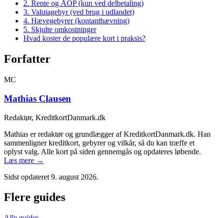
2. Rente og ÅOP (kun ved delbetaling)
3. Valutagebyr (ved brug i udlandet)
4. Hævegebyrer (kontanthævning)
5. Skjulte omkostninger
Hvad koster de populære kort i praksis?
Forfatter
MC
Mathias Clausen
Redaktør, KreditkortDanmark.dk
Mathias er redaktør og grundlægger af KreditkortDanmark.dk. Han
sammenligner kreditkort, gebyrer og vilkår, så du kan træffe et
oplyst valg. Alle kort på siden gennemgås og opdateres løbende.
Læs mere →
Sidst opdateret
9. august 2026
.
Flere guides
Alle guides →