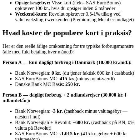
Opsigelsesgebyr:
Visse kort (f.eks. SAS EuroBonus)
opkræver 100 kr., hvis du opsiger inden 6 måneder
Weekend-kurs:
Revolut opkræver 0,5-1% tillæg ved
valutaveksling i weekenden (Premium og Metal er undtaget)
Hvad koster de populære kort i praksis?
Her er den reelle årlige omkostning for tre typiske forbrugsmønstre
(alle med fuld betaling hver måned):
Person A — kun dagligt forbrug i Danmark (10.000 kr./md.):
Bank Norwegian:
0 kr.
(du tjener faktisk 600 kr. i cashback)
SAS EuroBonus MC:
415 kr.
(minus point-værdi)
Danske Bank MC Basis:
250 kr.
Person B — dagligt forbrug + 2 udlandsrejser (30.000 kr. i
udlandet/år):
Bank Norwegian:
-3 kr.
(cashback minus valutagebyr —
næsten i nul)
Bank Norwegian + Revolut:
+600 kr.
(cashback på BN, 0%
valuta på Revolut)
SAS EuroBonus MC:
-1.015 kr.
(415 kr. gebyr + 600 kr.
valutagebyr)