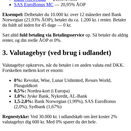
SAS EuroBonus MC
— 20,95% ÅOP
Eksempel:
Delbetaler du 10.000 kr. over 12 måneder med Bank
Norwegian (21,93% ÅOP), betaler du ca. 1.200 kr. i renter. Betaler
du fuldt ud inden for 45 dage — 0 kr.
Sæt altid
fuld betaling via Betalingsservice
op. Så betaler du aldrig
renter, og din reelle ÅOP er 0%.
3. Valutagebyr (ved brug i udlandet)
Valutagebyr opkræves, når du betaler i en anden valuta end DKK.
Forskellen mellem kort er enorm:
0%:
Revolut, Wise, Lunar Unlimited, Resurs World,
Plusguldkort
0,5%:
Nordea-kort (i Europa)
1,0%:
Jyske Bank, Nykredit, AL-Bank
1,5-2,0%:
Bank Norwegian (1,99%), SAS EuroBonus
(2,0%), Sydbank (1,67%)
Regnestykke:
Ved 30.000 kr. i udlandskøb om året koster 2%
valutagebyr dig 600 kr. Med 0% sparer du det hele.