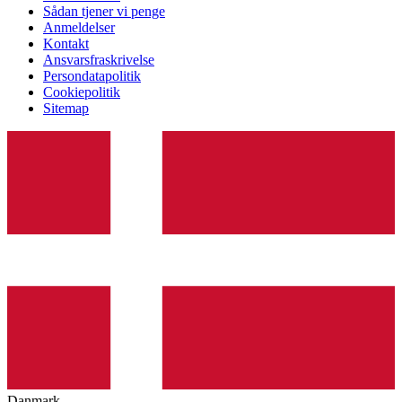
Sådan tjener vi penge
Anmeldelser
Kontakt
Ansvarsfraskrivelse
Persondatapolitik
Cookiepolitik
Sitemap
Danmark