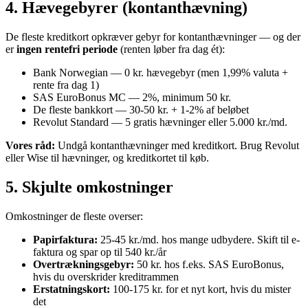
4. Hævegebyrer (kontanthævning)
De fleste kreditkort opkræver gebyr for kontanthævninger — og der
er
ingen rentefri periode
(renten løber fra dag ét):
Bank Norwegian — 0 kr. hævegebyr (men 1,99% valuta +
rente fra dag 1)
SAS EuroBonus MC — 2%, minimum 50 kr.
De fleste bankkort — 30-50 kr. + 1-2% af beløbet
Revolut Standard — 5 gratis hævninger eller 5.000 kr./md.
Vores råd:
Undgå kontanthævninger med kreditkort. Brug Revolut
eller Wise til hævninger, og kreditkortet til køb.
5. Skjulte omkostninger
Omkostninger de fleste overser:
Papirfaktura:
25-45 kr./md. hos mange udbydere. Skift til e-
faktura og spar op til 540 kr./år
Overtrækningsgebyr:
50 kr. hos f.eks. SAS EuroBonus,
hvis du overskrider kreditrammen
Erstatningskort:
100-175 kr. for et nyt kort, hvis du mister
det