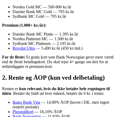
Nordea Gold MC — 500-900 kr./år
Danske Bank MC Guld — 795 kr./år
Sydbank MC Gold — 795 kr./år
Premium (1.000+ kr./år):
Danske Bank MC Platin — 1.395 kr./år
Nordea Platinum MC — 1.500 kr./år
Sydbank MC Platinum — 2.195 kr./år
Revolut Ultra
— 5.400 kr./år (450 kr./md.)
For de fleste:
Et gratis kort som Bank Norwegian giver mere værdi
end de fleste betalingskort. Du skal rejse 4+ gange om året for at
retfærdiggøre et premium-kort.
2. Rente og ÅOP (kun ved delbetaling)
Renten er
kun relevant, hvis du ikke betaler hele regningen til
tiden
. Betaler du fuldt ud hver måned, betaler du 0 kr. i renter.
Ikano Bank Visa
— 14,90% ÅOP (lavest i DK, men ingen
rentefri periode)
Plusguldkort
— 16,10% ÅOP
Bank Norwegian
— 21,93% ÅOP