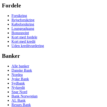
Fordele
Forsikring
Rejseforsikring
Købsforsikring
Loungeadgang
Bonuspoint
Kort med fordele
Kort med kredit
Uden kreditvurdering
Banker
Alle banker
Danske Bank
Nordea
Jyske Bank
Sydbank
Nykredit
Spar Nord
Bank Norwegian
AL Bank
Resurs Bank