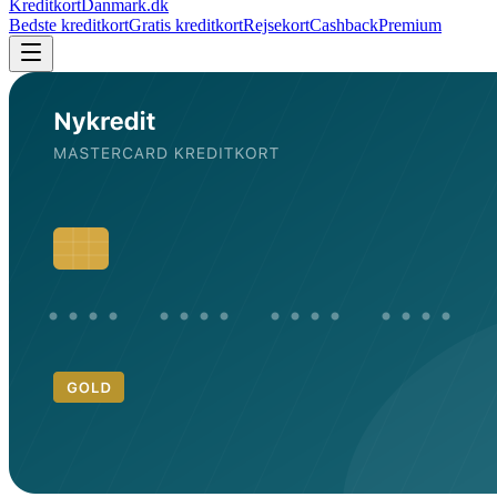
KreditkortDanmark.dk
Bedste kreditkort
Gratis kreditkort
Rejsekort
Cashback
Premium