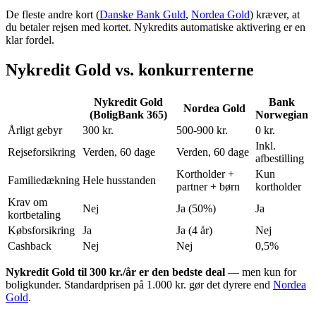
De fleste andre kort (
Danske Bank Guld
,
Nordea Gold
) kræver, at
du betaler rejsen med kortet. Nykredits automatiske aktivering er en
klar fordel.
Nykredit Gold vs. konkurrenterne
Nykredit Gold
Bank
Nordea Gold
(BoligBank 365)
Norwegian
Årligt gebyr
300 kr.
500-900 kr.
0 kr.
Inkl.
Rejseforsikring
Verden, 60 dage
Verden, 60 dage
afbestilling
Kortholder +
Kun
Familiedækning
Hele husstanden
partner + børn
kortholder
Krav om
Nej
Ja (50%)
Ja
kortbetaling
Købsforsikring
Ja
Ja (4 år)
Nej
Cashback
Nej
Nej
0,5%
Nykredit Gold til 300 kr./år er den bedste deal
— men kun for
boligkunder. Standardprisen på 1.000 kr. gør det dyrere end
Nordea
Gold
.