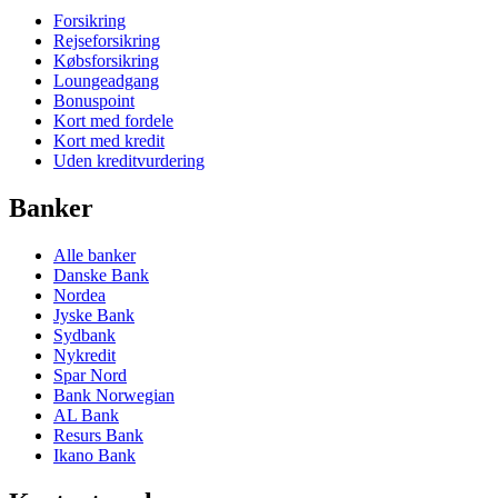
Forsikring
Rejseforsikring
Købsforsikring
Loungeadgang
Bonuspoint
Kort med fordele
Kort med kredit
Uden kreditvurdering
Banker
Alle banker
Danske Bank
Nordea
Jyske Bank
Sydbank
Nykredit
Spar Nord
Bank Norwegian
AL Bank
Resurs Bank
Ikano Bank