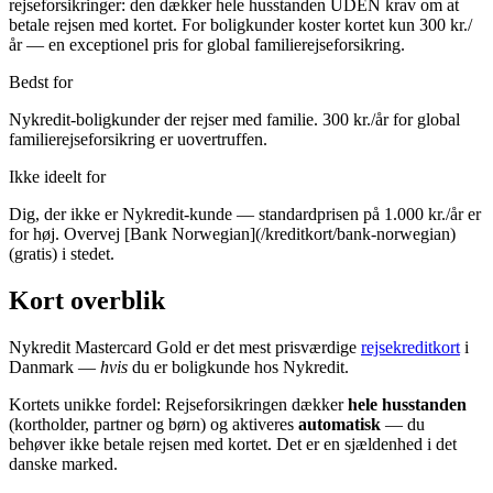
rejseforsikringer: den dækker hele husstanden UDEN krav om at
betale rejsen med kortet. For boligkunder koster kortet kun 300 kr./
år — en exceptionel pris for global familierejseforsikring.
Bedst for
Nykredit-boligkunder der rejser med familie. 300 kr./år for global
familierejseforsikring er uovertruffen.
Ikke ideelt for
Dig, der ikke er Nykredit-kunde — standardprisen på 1.000 kr./år er
for høj. Overvej [Bank Norwegian](/kreditkort/bank-norwegian)
(gratis) i stedet.
Kort overblik
Nykredit Mastercard Gold er det mest prisværdige
rejsekreditkort
i
Danmark —
hvis
du er boligkunde hos Nykredit.
Kortets unikke fordel: Rejseforsikringen dækker
hele husstanden
(kortholder, partner og børn) og aktiveres
automatisk
— du
behøver ikke betale rejsen med kortet. Det er en sjældenhed i det
danske marked.