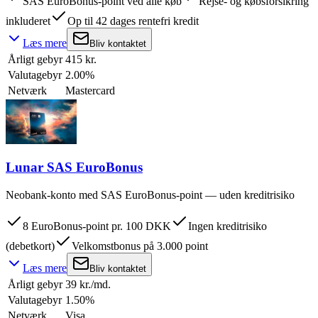
SAS EuroBonus-point ved alle køb
Rejse- og købsforsikring
inkluderet
Op til 42 dages rentefri kredit
Læs mere
Bliv kontaktet
Årligt gebyr
415 kr.
Valutagebyr
2.00%
Netværk
Mastercard
Lunar SAS EuroBonus
Neobank-konto med SAS EuroBonus-point — uden kreditrisiko
8 EuroBonus-point pr. 100 DKK
Ingen kreditrisiko
(debetkort)
Velkomstbonus på 3.000 point
Læs mere
Bliv kontaktet
Årligt gebyr
39 kr./md.
Valutagebyr
1.50%
Netværk
Visa