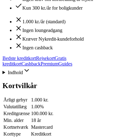
Kun 300 kr./år for boligkunder
1.000 kr./år (standard)
Ingen loungeadgang
Kræver Nykredit-kundeforhold
Ingen cashback
Bedste kreditkort
Rejsekort
Gratis
kreditkort
Cashback
Premium
Guides
Indhold
Kortvilkår
Årligt gebyr
1.000 kr.
Valutatillæg
1.00%
Kreditgrænse
100.000 kr.
Min. alder
18 år
Kortnetværk
Mastercard
Korttype
Kreditkort