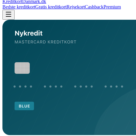
KreditkortDanmark.dk
Bedste kreditkort
Gratis kreditkort
Rejsekort
Cashback
Premium