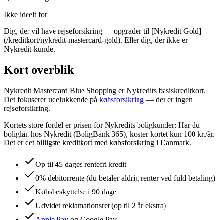
Ikke ideelt for
Dig, der vil have rejseforsikring — opgrader til [Nykredit Gold]
(/kreditkort/nykredit-mastercard-gold). Eller dig, der ikke er
Nykredit-kunde.
Kort overblik
Nykredit Mastercard Blue Shopping er Nykredits basiskreditkort.
Det fokuserer udelukkende på
købsforsikring
— der er ingen
rejseforsikring.
Kortets store fordel er prisen for Nykredits boligkunder: Har du
boliglån hos Nykredit (BoligBank 365), koster kortet kun 100 kr./år.
Det er det billigste kreditkort med købsforsikring i Danmark.
Op til 45 dages rentefri kredit
0% debitorrente (du betaler aldrig renter ved fuld betaling)
Købsbeskyttelse i 90 dage
Udvidet reklamationsret (op til 2 år ekstra)
Apple Pay
og Google Pay