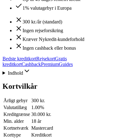
1% valutagebyr i Europa
300 kr./år (standard)
Ingen rejseforsikring
Kræver Nykredit-kundeforhold
Ingen cashback eller bonus
Bedste kreditkort
Rejsekort
Gratis
kreditkort
Cashback
Premium
Guides
Indhold
Kortvilkår
Årligt gebyr
300 kr.
Valutatillæg
1.00%
Kreditgrænse
30.000 kr.
Min. alder
18 år
Kortnetværk
Mastercard
Korttype
Kreditkort