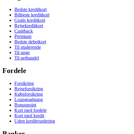
Bedste kreditkort
Billigste kreditkort
Gratis kreditkort
Rejsekreditkort
Cashback
Premium
Bedste debetkort
Til studerende
Til unge
Til nethandel
Fordele
Forsikring
Rejseforsikring
Købsforsikring
Loungeadgang
Bonuspoint
Kort med fordele
Kort med kredit
Uden kreditvurdering
Banker